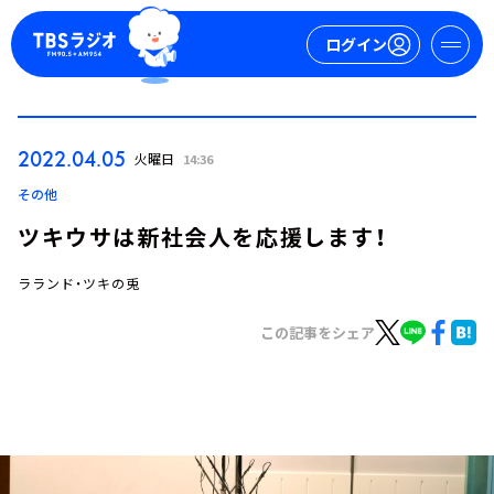
ログイン
マイページ
2022.04.05
火曜日
14:36
新規会員登録
ログイン
その他
ツキウサは新社会人を応援します！
ラランド・ツキの兎
この記事をシェア
今日の番組表
週間番組表
トピックス
TBS Podcast