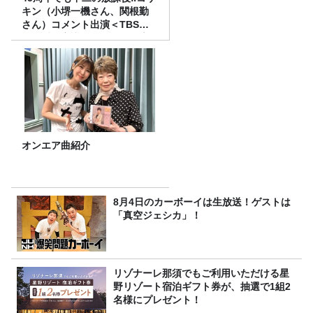
キン（小堺一機さん、関根勤
さん）コメント出演＜TBSラ
ジオ番組審議会からのご報告
＞
オンエア曲紹介
8月4日のカーボーイは生放送！ゲストは
「真空ジェシカ」！
リゾナーレ那須でもご利用いただける星
野リゾート宿泊ギフト券が、抽選で1組2
名様にプレゼント！