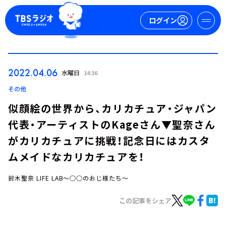
ログイン
マイページ
2022.04.06
水曜日
14:36
新規会員登録
ログイン
その他
似顔絵の世界から、カリカチュア・ジャパン
代表・アーティストのKageさん▼聖奈さん
がカリカチュアに挑戦！記念日にはカスタ
ムメイドなカリカチュアを！
鈴木聖奈 LIFE LAB～○○のおじ様たち～
今日の番組表
週間番組表
この記事をシェア
トピックス
TBS Podcast