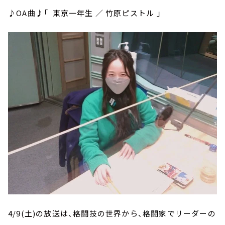
♪OA曲♪「 東京一年生 ／ 竹原ピストル 」
4/9(土)の放送は、格闘技の世界から、
格闘家でリーダー
の