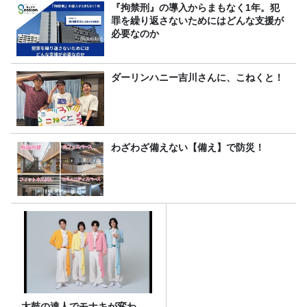
～』8/9（日）16時放送
『拘禁刑』の導入からまもなく1年。犯
罪を繰り返さないためにはどんな支援が
必要なのか
ダーリンハニー吉川さんに、こねくと！
わざわざ備えない【備え】で防災！
太鼓の達人でモナキが変わ