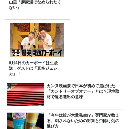
山里「麻辣湯でなめられたく
ない」
8月4日のカーボーイは生放
送！ゲストは「真空ジェシ
カ」！
カンヌ映画祭で日本が初めて選ばれた
「カントリーオブオナー」とは？現地取
材で迫る選出の意味
「今年は蚊が大量発生!?」専門家が教え
る、刺されないための対策と虫除け剤の
選び方