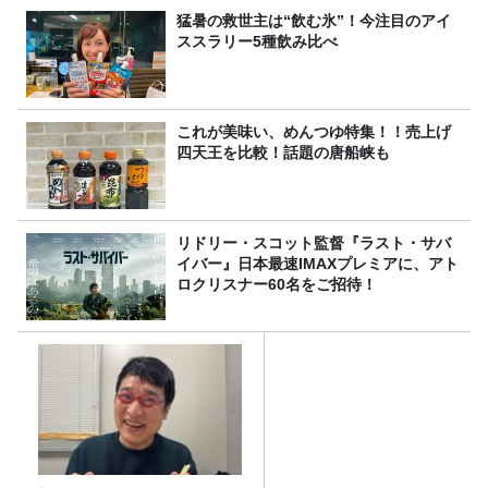
～』8/9（日）16時放送
猛暑の救世主は“飲む氷”！今注目のアイ
ススラリー5種飲み比べ
これが美味い、めんつゆ特集！！売上げ
四天王を比較！話題の唐船峡も
リドリー・スコット監督『ラスト・サバ
イバー』日本最速IMAXプレミアに、アト
ロクリスナー60名をご招待！