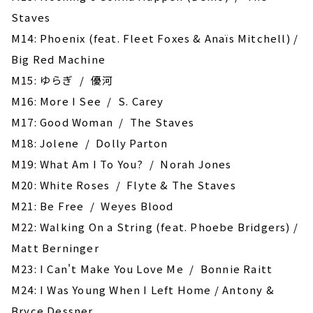
Staves
M14: Phoenix (feat. Fleet Foxes & Anaïs Mitchell) /
Big Red Machine
M15: ゆらぎ / 優河
M16: More I See / S. Carey
M17: Good Woman / The Staves
M18: Jolene / Dolly Parton
M19: What Am I To You? / Norah Jones
M20: White Roses / Flyte & The Staves
M21: Be Free / Weyes Blood
M22: Walking On a String (feat. Phoebe Bridgers) /
Matt Berninger
M23: I Can't Make You Love Me / Bonnie Raitt
M24: I Was Young When I Left Home / Antony &
Bryce Dessner