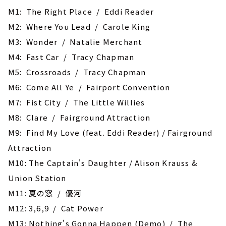
M1: The Right Place / Eddi Reader
M2: Where You Lead / Carole King
M3: Wonder / Natalie Merchant
M4: Fast Car / Tracy Chapman
M5: Crossroads / Tracy Chapman
M6: Come All Ye / Fairport Convention
M7: Fist City / The Little Willies
M8: Clare / Fairground Attraction
M9: Find My Love (feat. Eddi Reader) / Fairground
Attraction
M10: The Captain's Daughter / Alison Krauss &
Union Station
M11: 夏の窓 / 優河
M12: 3,6,9 / Cat Power
M13: Nothing's Gonna Happen (Demo) / The