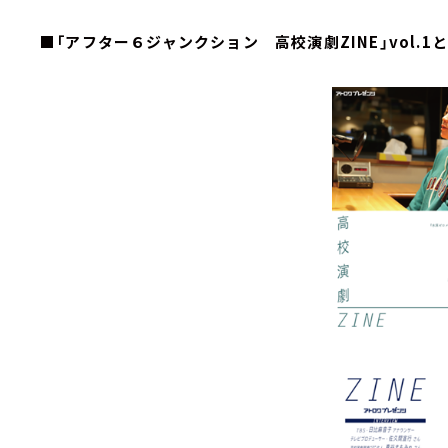
■「アフター６ジャンクション 高校演劇ZINE」vol.1とv