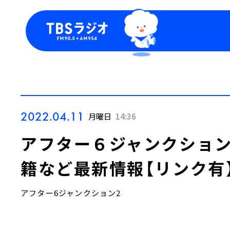
今日の番組表
トピッ
週間番組表
TBS
Podca
お知ら
2022.04.11
月曜日
14:36
アフター６ジャンクション
籍など最新情報【リンク有
アフター6ジャンクション2