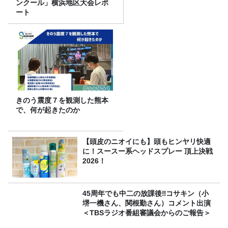
ンクール」横浜地区大会レポ
ート
きのう震度７を観測した熊本
で、何が起きたのか
【頭皮のニオイにも】頭もヒンヤリ快適
に！スースー系ヘッドスプレー 頂上決戦
2026！
45周年でも中二の放課後‼コサキン（小
堺一機さん、関根勤さん）コメント出演
＜TBSラジオ番組審議会からのご報告＞