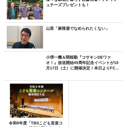
ュチーズプレゼントも！
山里「麻辣湯でなめられたくない」
小堺一機＆関根勤『コサキンDEワァ
オ！』放送開始45周年記念イベントが10
月17日（土）に開催決定！本日よりFC先
行受付スタート！
令和8年度「TBSこども音楽コ