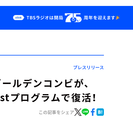
クス
イベント・グッ
ズ
st
YouTube
せ
会社情報
プレスリリース
ールデンコンビが、
castプログラムで復活！
この記事をシェア