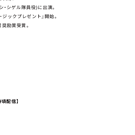
シ・シゲル隊員役)に出演。
ュージックプレゼント』開始。
賞奨励賞受賞。
時頃配信】