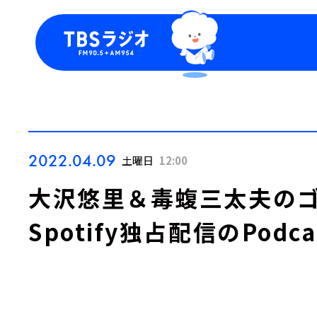
今日の番組表
トピッ
週間番組表
TBS
Podca
お知ら
2022.04.09
土曜日
12:00
大沢悠里＆毒蝮三太夫のゴ
Spotify独占配信のPod