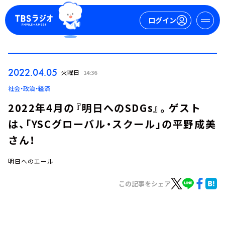
ログイン
マイページ
2022.04.05
火曜日
14:36
新規会員登録
ログイン
社会・政治・経済
2022年4月の『明日へのSDGs』。ゲスト
は、「YSCグローバル・スクール」の平野成美
さん！
明日へのエール
今日の番組表
この記事をシェア
週間番組表
トピックス
TBS Podcast