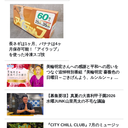
長ネギは1ヶ月、バナナは4ヶ
月保存可能！「アイラップ」
を使った冷凍スゴ技
美輪明宏さんへの感謝と平和への思いを
つなぐ追悼特別番組『美輪明宏 薔薇色の
日曜日～ごきげんよう、ルンルン～』
8/9（日）16時放送
【募集要項】真夏の大喜利甲子園2026
水曜JUNK山里亮太の不毛な議論
『CITY CHILL CLUB』7月のミュージッ