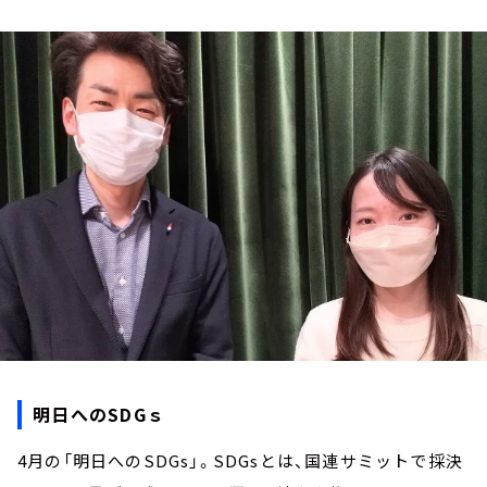
お知らせ
イベント・グッズ
YouTube
会社情報
明日へのSDGｓ
4月の「明日へのSDGs」。SDGsとは、国連サミットで採決