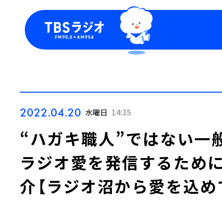
今日の番組表
トピッ
週間番組表
TBS
Podca
お知ら
2022.04.20
水曜日
14:35
“ハガキ職人”ではない一
ラジオ愛を発信するため
介【ラジオ沼から愛を込め