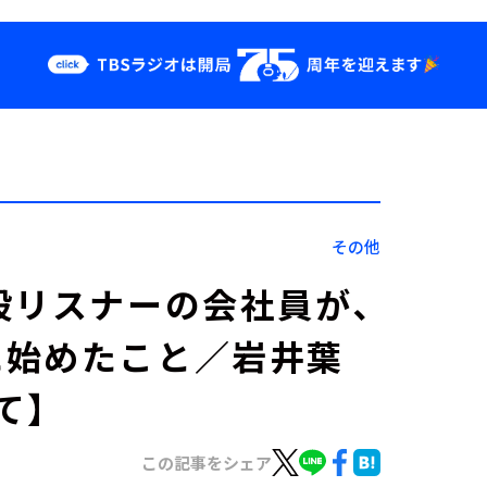
クス
イベント・グッ
ズ
st
YouTube
せ
会社情報
その他
般リスナーの会社員が、
に始めたこと／岩井葉
て】
この記事をシェア