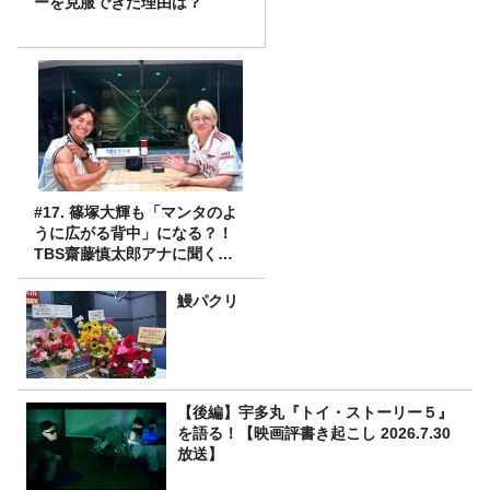
ーを克服できた理由は？
#17. 篠塚大輝も「マンタのよ
うに広がる背中」になる？！
TBS齋藤慎太郎アナに聞くメ
ンズフィジークの魅力！！
鰻パクリ
【後編】宇多丸『トイ・ストーリー５』
を語る！【映画評書き起こし 2026.7.30
放送】