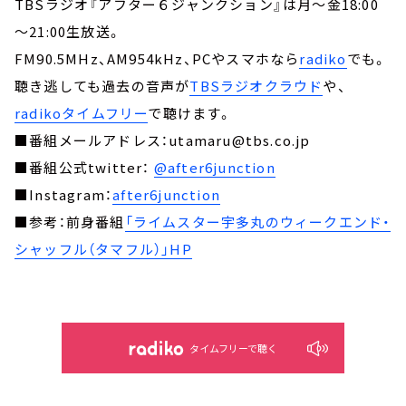
TBSラジオ『アフター６ジャンクション』は月～金18:00
～21:00生放送。
FM90.5MHz、AM954kHz、PCやスマホなら
radiko
でも。
聴き逃しても過去の音声が
TBSラジオクラウド
や、
radikoタイムフリー
で聴けます。
■番組メールアドレス：utamaru@tbs.co.jp
■番組公式twitter：
@after6junction
■Instagram：
after6junction
■参考：前身番組
「ライムスター宇多丸のウィークエンド・
シャッフル（タマフル）」HP
タイムフリーで聴く