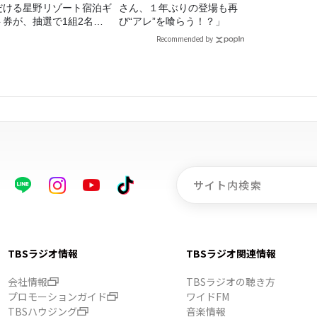
だける星野リゾート宿泊ギ
さん、１年ぶりの登場も再
ト券が、抽選で1組2名様
び“アレ”を喰らう！？」
プレゼント！
Recommended by
TBSラジオ情報
TBSラジオ関連情報
会社情報
TBSラジオの聴き方
プロモーションガイド
ワイドFM
TBSハウジング
音楽情報