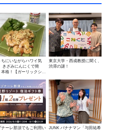
うちにいながらハワイ気
東京大学・西成教授に聞く、
！ きざみにんにくで簡
渋滞の謎！
！本格！【ガーリックシュ
ンプ】 桃屋のかんたんレ
ピ
ゾナーレ那須でもご利用い
JUNK バナナマン「与田祐希