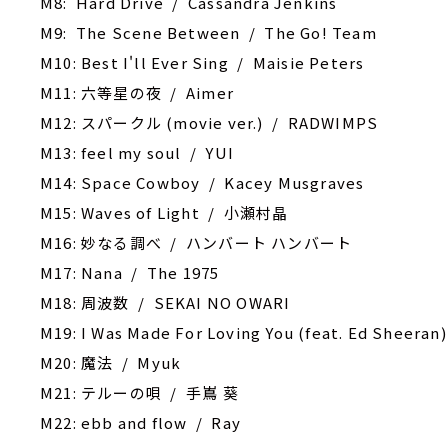
M8: Hard Drive / Cassandra Jenkins
M9: The Scene Between / The Go! Team
M10: Best I'll Ever Sing / Maisie Peters
M11: 六等星の夜 / Aimer
M12: スパークル (movie ver.) / RADWIMPS
M13: feel my soul / YUI
M14: Space Cowboy / Kacey Musgraves
M15: Waves of Light / 小瀬村晶
M16: 妙なる調べ / ハンバート ハンバート
M17: Nana / The 1975
M18: 周波数 / SEKAI NO OWARI
M19: I Was Made For Loving You (feat. Ed Sheeran) 
M20: 魔法 / Myuk
M21: テルーの唄 / 手嶌 葵
M22: ebb and flow / Ray