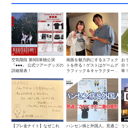
空気階段 第9回単独公演
画面を魅力的にするエフェク
お
『●●●』 公式ツアーグッズの
トを作る！ゲストはゲームグ
分
詳細発表！
ラフィック＆キャラクター専
単
攻の遠藤里桜さん！
リ
シ
【プレ金ナイト】なぜこれ
ハンセン病と外国人。見過ご
リ