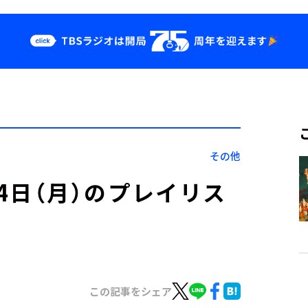
クス
イベント・グッ
ズ
st
YouTube
せ
会社情報
その他
」4月4日（月）のプレイリス
この記事をシェア