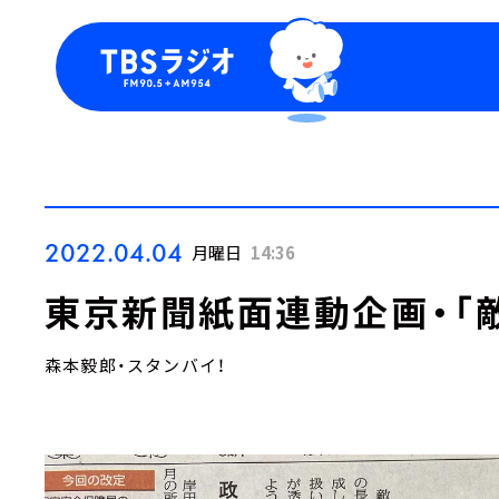
今日の番組表
トピッ
週間番組表
TBS
Podca
お知ら
2022.04.04
月曜日
14:36
東京新聞紙面連動企画・「
森本毅郎・スタンバイ！