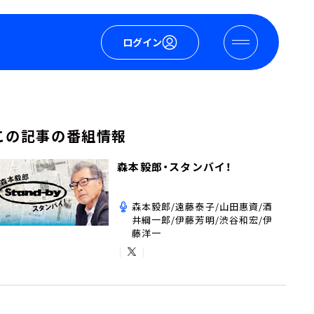
ログイン
この記事の番組情報
森本毅郎・スタンバイ！
森本毅郎/遠藤泰子/山田惠資/酒
井綱一郎/伊藤芳明/渋谷和宏/伊
藤洋一