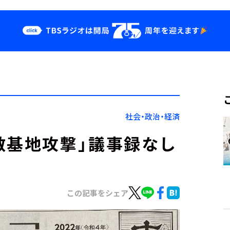
クス
イベント・グッ
ズ
st
YouTube
せ
会社情報
社会・政治・経済
敵基地攻撃」議事録なし
この記事をシェア