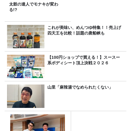
太鼓の達人でモナキが変わ
る!?
これが美味い、めんつゆ特集！！売上げ
四天王を比較！話題の唐船峡も
【100円ショップで買える！】スースー
系ボディシート頂上決戦２０２６
山里「麻辣湯でなめられたくない」