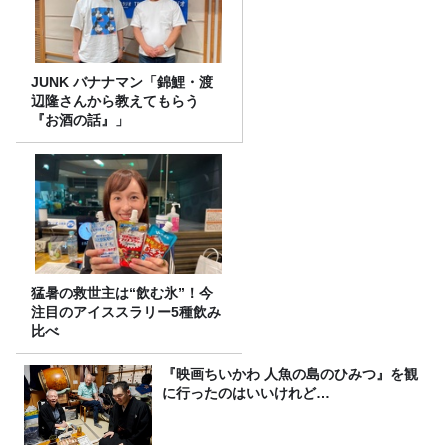
JUNK バナナマン「錦鯉・渡
辺隆さんから教えてもらう
『お酒の話』」
猛暑の救世主は“飲む氷”！今
注目のアイススラリー5種飲み
比べ
『映画ちいかわ 人魚の島のひみつ』を観
に行ったのはいいけれど…