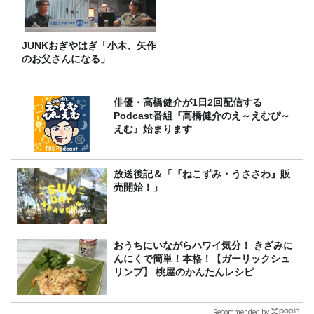
JUNKおぎやはぎ「小木、矢作
のお父さんになる」
俳優・高橋健介が1日2回配信する
Podcast番組『高橋健介のえ～えむぴ～
えむ』始まります
放送後記＆「『ねこずみ・うささわ』販
売開始！」
おうちにいながらハワイ気分！ きざみに
んにくで簡単！本格！【ガーリックシュ
リンプ】 桃屋のかんたんレシピ
Recommended by