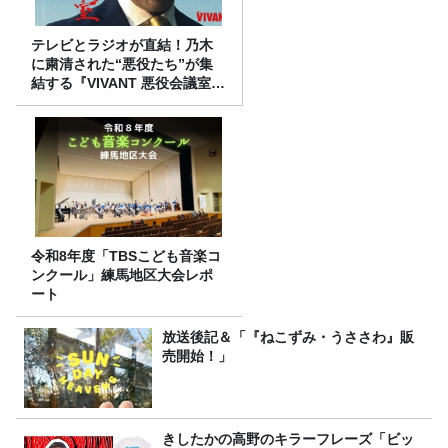
テレビとラジオが直結！乃木
に粛清された“悪役たち”が集
結する『VIVANT 悪役会議室』
7/26(日)23時スタート！
令和8年度「TBSこども音楽コ
ンクール」練馬地区大会レポ
ート
放送後記＆「『ねこずみ・うささわ』販
売開始！」
きしたかの高野のキラーフレーズ「ビッ