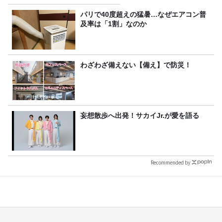
定！
パリで40度超えの猛暑…なぜエアコン普
及率は「1割」なのか
わざわざ備えない【備え】で防災！
妄想散歩へ出発！サカイJr.が愛を語る
Recommended by