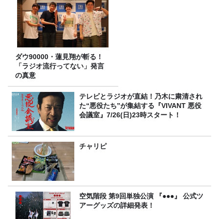
ダウ90000・蓮見翔が斬る！
「ラジオ流行ってない」発言
の真意
テレビとラジオが直結！乃木に粛清され
た“悪役たち”が集結する『VIVANT 悪役
会議室』7/26(日)23時スタート！
チャリピ
空気階段 第9回単独公演 『●●●』 公式ツ
アーグッズの詳細発表！