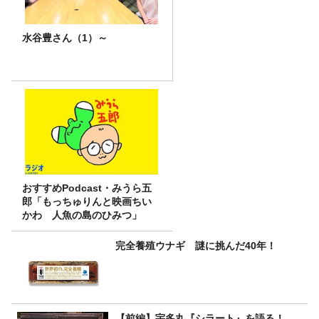
水谷豊さん（1）～
おすすめPodcast・みうら五
郎「もっちゅりんと映画ちい
かわ 人魚の島のひみつ」
完全養殖ウナギ 謎に挑んだ40年！
【前編】宇多丸『シラート』を語る！