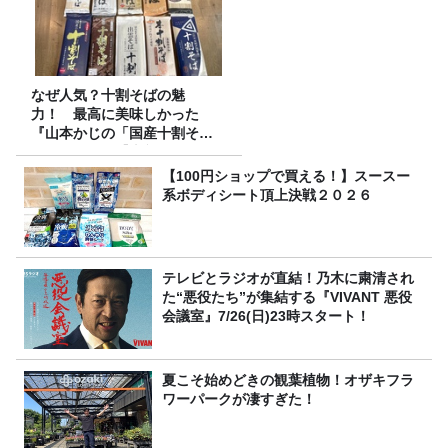
なぜ人気？十割そばの魅
力！ 最高に美味しかった
『山本かじの「国産十割そ
ば」』とは？【十割そば10種
食べ比べ】
【100円ショップで買える！】スースー
系ボディシート頂上決戦２０２６
テレビとラジオが直結！乃木に粛清され
た“悪役たち”が集結する『VIVANT 悪役
会議室』7/26(日)23時スタート！
夏こそ始めどきの観葉植物！オザキフラ
ワーパークが凄すぎた！