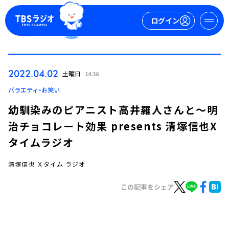
ログイン
マイページ
2022.04.02
土曜日
14:36
新規会員登録
ログイン
バラエティ・お笑い
幼馴染みのピアニスト高井羅人さんと～明
治チョコレート効果 presents 清塚信也X
タイムラジオ
清塚信也 Ｘタイム ラジオ
今日の番組表
この記事をシェア
週間番組表
トピックス
TBS Podcast