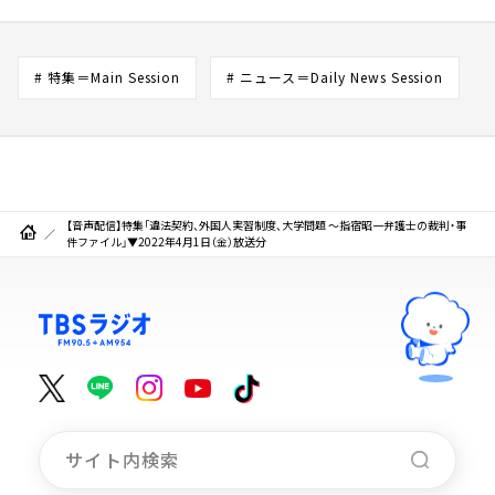
# 特集＝Main Session
# ニュース＝Daily News Session
【音声配信】特集「違法契約、外国人実習制度、大学問題 ～指宿昭一弁護士の裁判・事
件ファイル」▼2022年4月1日（金）放送分