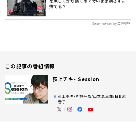
を潰してから捨てる？そのまま潰さずに
捨てる？
Recommended by
この記事の番組情報
荻上チキ・ Session
荻上チキ/片桐千晶/山本恵里伽/日比麻
音子