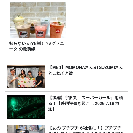
知らない人が8割！？#グラニ
ータ の最前線
【ME:I】MOMONAさん&TSUZUMIさん
とこねくと🌺
【後編】宇多丸『スーパーガール』を語
る！【映画評書き起こし 2026.7.16 放
送】
【あの‘プチプチ‘が社名に！】プチプチ