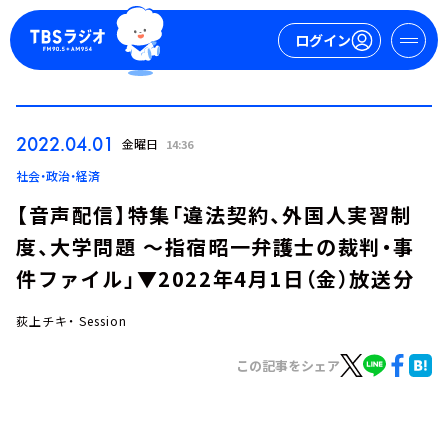
ログイン
マイページ
2022.04.01
金曜日
14:36
新規会員登録
ログイン
社会・政治・経済
【音声配信】特集「違法契約、外国人実習制
度、大学問題 ～指宿昭一弁護士の裁判・事
件ファイル」▼2022年4月1日（金）放送分
荻上チキ・ Session
今日の番組表
この記事をシェア
週間番組表
トピックス
TBS Podcast