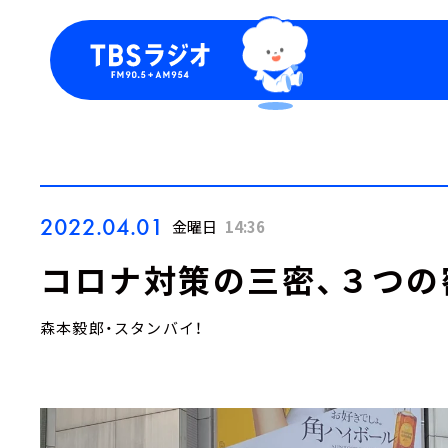
今日の番組表
トピッ
週間番組表
TBS
Podca
お知ら
2022.04.01
金曜日
14:36
コロナ対策の三密、３つの
森本毅郎・スタンバイ！