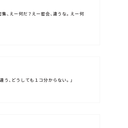
密集、えー何だ？えー密会、違うな。えー何
？違う、どうしても１コ分からない。」