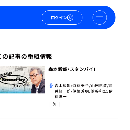
ログイン
この記事の番組情報
森本毅郎・スタンバイ！
森本毅郎/遠藤泰子/山田惠資/酒
井綱一郎/伊藤芳明/渋谷和宏/伊
藤洋一