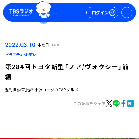
ログイン
マイページ
2022.03.10
木曜日
14:36
新規会員登録
ログイン
バラエティ・お笑い
第284回トヨタ新型「ノア/ヴォクシー」前
編
週刊自動車批評 小沢コージのCARグルメ
この記事をシェア
今日の番組表
週間番組表
トピックス
TBS Podcast