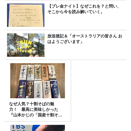
【プレ金ナイト】なぜこれを？と問い、
そこから今を読み解いていく。
放送後記＆「オーストラリアの皆さん お
はようございます」
なぜ人気？十割そばの魅
力！ 最高に美味しかった
『山本かじの「国産十割そ
ば」』とは？【十割そば10種
食べ比べ】