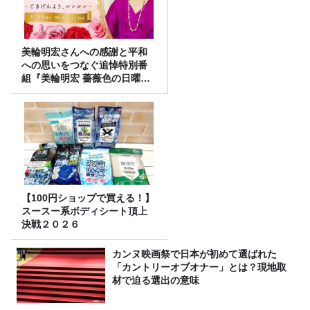
美輪明宏さんへの感謝と平和
への思いをつなぐ追悼特別番
組『美輪明宏 薔薇色の日曜日
～ごきげんよう、ルンルン
～』8/9（日）16時放送
【100円ショップで買える！】
スースー系ボディシート頂上
決戦２０２６
カンヌ映画祭で日本が初めて選ばれた
「カントリーオブオナー」とは？現地取
材で迫る選出の意味