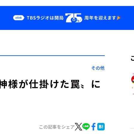
クス
イベント・グッ
ズ
st
YouTube
せ
会社情報
その他
神様が仕掛けた罠〟に
この記事をシェア