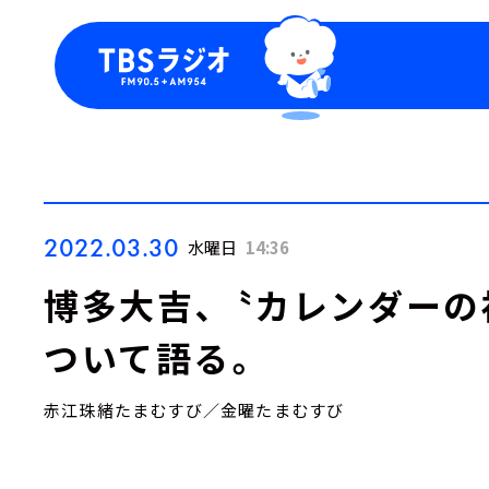
今日の番組表
トピッ
週間番組表
TBS
Podca
お知ら
2022.03.30
水曜日
14:36
博多大吉、〝カレンダーの
ついて語る。
赤江珠緒たまむすび／金曜たまむすび