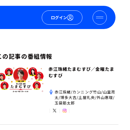
ログイン
この記事の番組情報
赤江珠緒たまむすび／金曜たま
むすび
赤江珠緒/カンニング竹山/山里亮
太/博多大吉/土屋礼央/外山惠理/
玉袋筋太郎