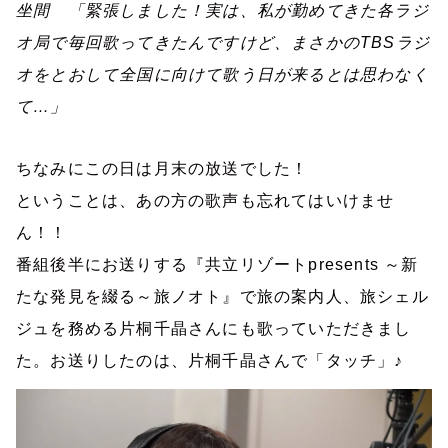
坐間 「緊張しました！実は、私が勤めてきた各ラジ
オ局で毎回歌ってきたんですけど、まさかの
TBS
ラジ
オをとおして全国に向けて歌う日が来るとは思わなく
て…」
ちなみにこの日は月末の放送でした！
ということは、あの方の歌声も忘れてはいけませ
ん！！
番組後半にお送りする『共立リゾート
presents
～新
たな発見を綴る～旅ノオト』で旅の案内人、旅シェル
ジュを務める片桐千晶さんにも歌っていただきまし
た。お送りしたのは、片桐千晶さんで「タッチ」♪