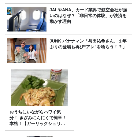
JALやANA、カード業界で航空会社が強
いのはなぜ？「非日常の体験」が決済を
動かす理由
JUNK バナナマン「与田祐希さん、１年
ぶりの登場も再び“アレ”を喰らう！？」
おうちにいながらハワイ気
分！ きざみにんにくで簡単！
本格！【ガーリックシュリン
プ】 桃屋のかんたんレシピ