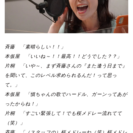
斉藤 「素晴らしい！！」
本仮屋 「いいね～！！最高！！どうでした？？」
片桐 「いや～、まず斉藤さんの『また逢う日まで』
を聞いて、このレベル求められるんだ！って思っ
て。」
本仮屋 「慎ちゃんの歌でハードル、
ガーンってあが
ったからね！
」
片桐 「すごい緊張して！でも桜メドレー流れてて
（笑）」
斉藤 「（スタッフの）桜メドレーね（笑）桜メドレ