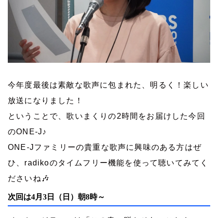
今年度最後は素敵な歌声に包まれた、明るく！楽しい
放送になりました！
ということで、歌いまくりの
2
時間をお届けした今回
の
ONE-J
♪
ONE-J
ファミリーの貴重な歌声に興味のある方はぜ
ひ、
radiko
のタイムフリー機能を使って聴いてみてく
ださいね
🎶
次回は4月3日（日）朝8時～