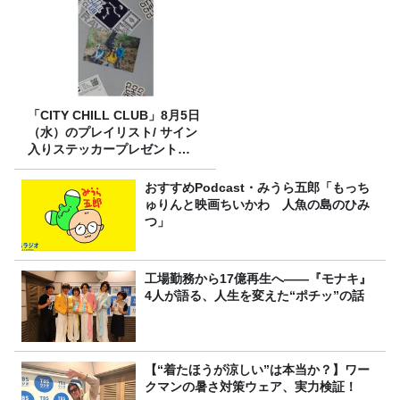
「CITY CHILL CLUB」8月5日
（水）のプレイリスト/ サイン
入りステッカープレゼント有
り
おすすめPodcast・みうら五郎「もっち
ゅりんと映画ちいかわ 人魚の島のひみ
つ」
工場勤務から17億再生へ——『モナキ』
4人が語る、人生を変えた“ポチッ”の話
【“着たほうが涼しい”は本当か？】ワー
クマンの暑さ対策ウェア、実力検証！