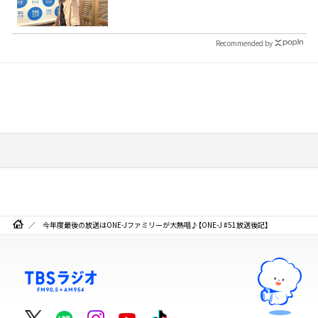
Recommended by
今年度最後の放送はONE-Jファミリーが大熱唱♪【ONE-J #51放送後記】