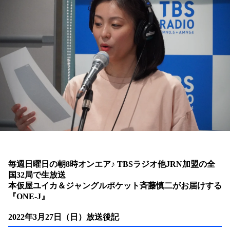
お知らせ
イベント・グッズ
YouTube
会社情報
毎週日曜日の朝8時オンエア♪ TBSラジオ他JRN加盟の全
国32局で生放送
本仮屋ユイカ＆ジャングルポケット斉藤慎二
がお届けする
『ONE-J』
2022年3月27日（日）放送後記