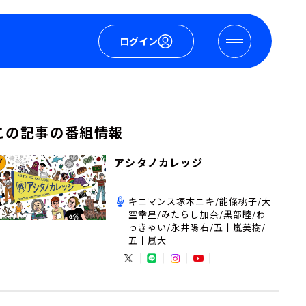
ログイン
この記事の番組情報
アシタノカレッジ
キニマンス塚本ニキ/能條桃子/大
空幸星/みたらし加奈/黒部睦/わ
っきゃい/永井陽右/五十嵐美樹/
五十嵐大