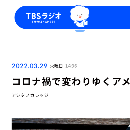
今日の番組表
トピッ
週間番組表
TBS
Podca
お知ら
2022.03.29
火曜日
14:36
コロナ禍で変わりゆくア
アシタノカレッジ