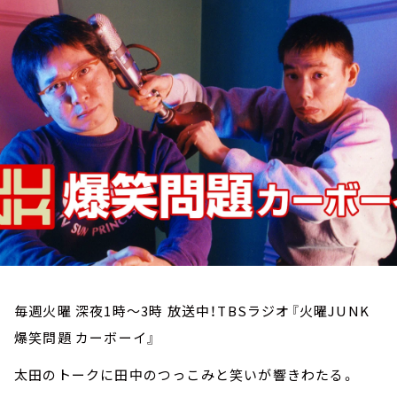
お知らせ
イベント・グッズ
YouTube
会社情報
毎週火曜 深夜1時～3時 放送中！TBSラジオ『火曜JUNK
爆笑問題 カーボーイ』
太田のトークに田中のつっこみと笑いが響きわたる。