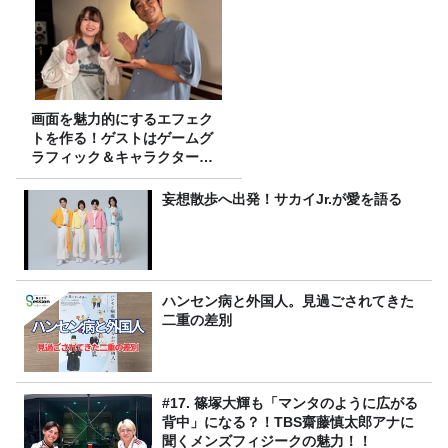
画面を魅力的にするエフェク
トを作る！ゲストはゲームグ
ラフィック＆キャラクター専
攻の遠藤里桜さん！
妄想散歩へ出発！サカイJr.が愛を語る
ハンセン病と外国人。見過ごされてきた
二重の差別
#17. 篠塚大輝も「マンタのように広がる
背中」になる？！TBS齋藤慎太郎アナに
聞くメンズフィジークの魅力！！