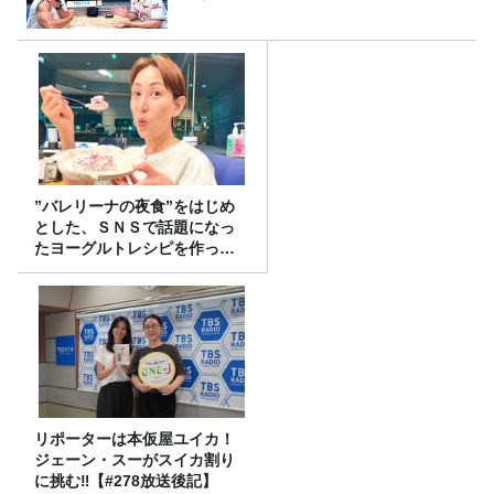
”バレリーナの夜食”をはじめ
とした、ＳＮＳで話題になっ
たヨーグルトレシピを作って
みた！
リポーターは本仮屋ユイカ！
ジェーン・スーがスイカ割り
に挑む‼【#278放送後記】