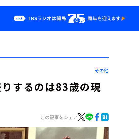
クス
イベント・グッ
ズ
st
YouTube
せ
会社情報
その他
りするのは83歳の現
この記事をシェア