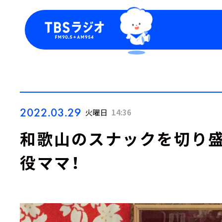
今日の番組表
トピッ
週間番組表
TBS
Podca
お知ら
2022.03.29
火曜日
14:36
和歌山のスナックを切り盛
役ママ！