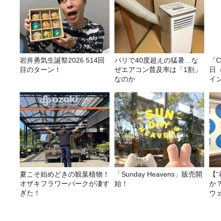
岩井勇気生誕祭2026 514回
パリで40度超えの猛暑…な
「C
目のターン！
ぜエアコン普及率は「1割」
日
なのか
イ
ト
夏こそ始めどきの観葉植物！
「Sunday Heavens」販売開
【
オザキフラワーパークが凄す
始！
か
ぎた！
ウ