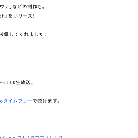
サウナ」などの制作も。
aph』をリリース！
披露してくれました！
21:00生放送。
。
ikoタイムフリー
で聴けます。
シャッフル（タマフル）」HP