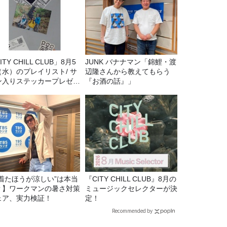
ITY CHILL CLUB」8月5
JUNK バナナマン「錦鯉・渡
（水）のプレイリスト/ サ
辺隆さんから教えてもらう
ン入りステッカープレゼン
『お酒の話』」
有り
“着たほうが涼しい”は本当
『CITY CHILL CLUB』8月の
？】ワークマンの暑さ対策
ミュージックセレクターが決
ェア、実力検証！
定！
Recommended by