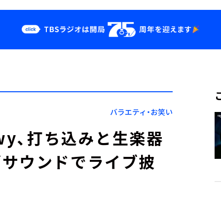
クス
イベント・グッ
ズ
st
YouTube
せ
会社情報
バラエティ・お笑い
wy、打ち込みと生楽器
ブサウンドでライブ披