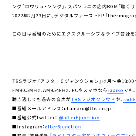
ング「ロウリュ・ソング」、スパソラニの店内BGM「聴く
2022年2月23日に、デジタルファーストEP『thermogr
この日は番組のためにエクスクルーシブなライブ音源を
TBSラジオ『アフター６ジャンクション』は月～金18:00～
FM90.5MHz、AM954kHz、PCやスマホなら
radiko
でも
聴き逃しても過去の音声が
TBSラジオクラウド
や、
rad
■番組メールアドレス：utamaru@tbs.co.jp
■番組公式twitter：
@after6junction
■Instagram：
after6junction
■参考：前身番組
「ライムスター宇多丸のウィークエンド・