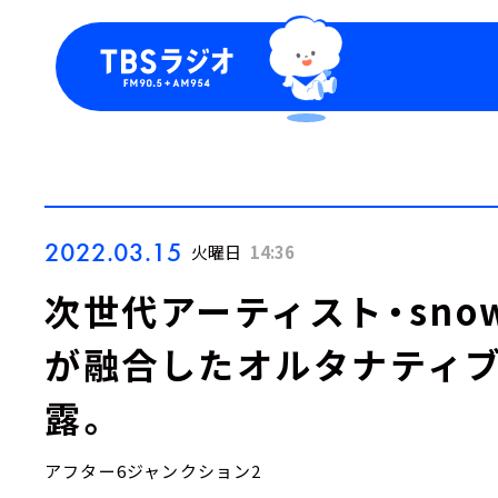
今日の番組表
トピッ
週間番組表
TBS
Podca
お知ら
2022.03.15
火曜日
14:36
次世代アーティスト・sno
が融合したオルタナティ
露。
アフター6ジャンクション2