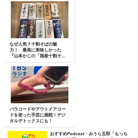
なぜ人気？十割そばの魅
力！ 最高に美味しかった
『山本かじの「国産十割そ
ば」』とは？【十割そば10種
食べ比べ】
パラコードやアウトドアコー
ドを使った手芸に挑戦！デジ
タルデトックスにも！
おすすめPodcast・みうら五郎「もっち