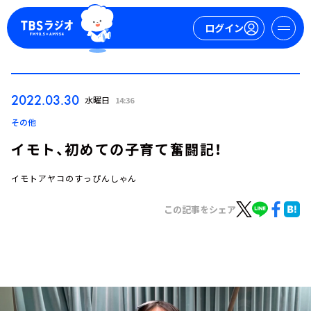
ログイン
マイページ
2022.03.30
水曜日
14:36
新規会員登録
ログイン
その他
イモト、初めての子育て奮闘記！
イモトアヤコのすっぴんしゃん
この記事をシェア
今日の番組表
週間番組表
トピックス
TBS Podcast