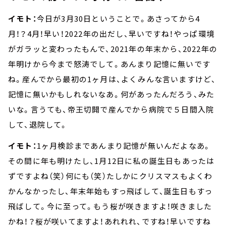
イモト：
今日が3月30日ということで。あさってから4
月！？4月！早い！2022年の出だし、早いですね！やっぱ環境
がガラッと変わったもんで、2021年の年末から、2022年の
年明けから今まで怒涛でして。あんまり記憶に無いです
ね。産んでから最初の1ヶ月は、よくみんな言いますけど、
記憶に無いかもしれないなあ。何があったんだろう、みた
いな。言うても、帝王切開で産んでから病院で５日間入院
して、退院して。
イモト：
1ヶ月検診まであんまり記憶が無いんだよなあ。
その間に年も明けたし、1月12日に私の誕生日もあったは
ずですよね（笑）何にも（笑）たしかにクリスマスもよくわ
かんなかったし、年末年始もすっ飛ばして、誕生日もすっ
飛ばして。今に至って。もう桜が咲きますよ！咲きました
かね！？桜が咲いてますよ！あれれれ、ですね！早いですね