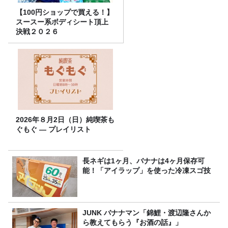
【100円ショップで買える！】
スースー系ボディシート頂上
決戦２０２６
2026年８月2日（日）純喫茶も
ぐもぐ ― プレイリスト
長ネギは1ヶ月、バナナは4ヶ月保存可
能！「アイラップ」を使った冷凍スゴ技
JUNK バナナマン「錦鯉・渡辺隆さんか
ら教えてもらう『お酒の話』」