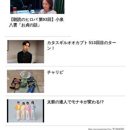
【朗読のヒロバ 第93回】小泉
八雲「お貞の話」
カタスギルオオカブト 513回目のター
ン！
チャリピ
太鼓の達人でモナキが変わる!?
Recommended by