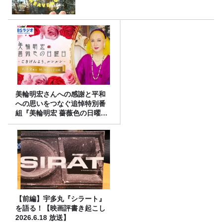
美輪明宏さんへの感謝と平和
への思いをつなぐ追悼特別番
組『美輪明宏 薔薇色の日曜日
～ごきげんよう、ルンルン
～』8/9（日）16時放送
【前編】宇多丸『シラート』
を語る！【映画評書き起こし
2026.6.18 放送】