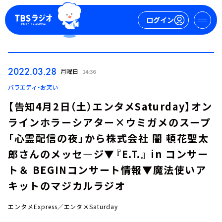
ログイン
マイページ
2022.03.28
月曜日
14:36
新規会員登録
ログイン
バラエティ・お笑い
【告知4月2日（土）エンタメSaturday】オン
ラインホラーシアター×ウミガメのスープ
「心霊配信の夜」から株式会社 闇 頓花聖太
郎さんのメッセ―ジ▼『E.T.』 in コンサー
ト＆ BEGINコンサート情報▼魔法使いア
今日の番組表
キットのマジカルラジオ
週間番組表
トピックス
エンタメExpress／エンタメSaturday
TBS Podcast