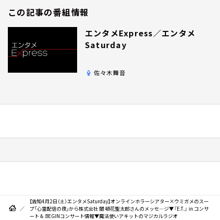
この記事の番組情報
エンタメExpress／エンタメ
Saturday
佐々木舞音
【告知4月2日（土）エンタメSaturday】オンラインホラーシアター×ウミガメのスー
プ「心霊配信の夜」から株式会社 闇 頓花聖太郎さんのメッセ―ジ▼『E.T.』 in コンサ
ート＆ BEGINコンサート情報▼魔法使いアキットのマジカルラジオ