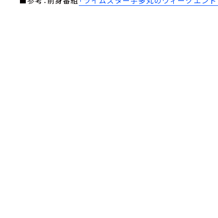
■参考：前身番組
「ライムスター宇多丸のウィークエンド・