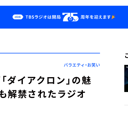
クス
イベント・グッ
ズ
st
YouTube
せ
会社情報
バラエティ・お笑い
「ダイアクロン」の魅
も解禁されたラジオ