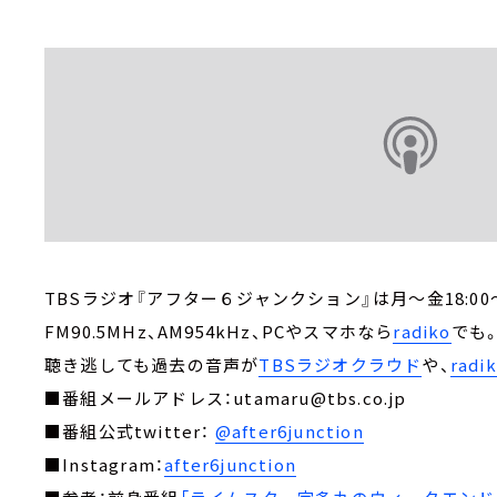
TBSラジオ『アフター６ジャンクション』は月～金18:00～
FM90.5MHz、AM954kHz、PCやスマホなら
radiko
でも
聴き逃しても過去の音声が
TBSラジオクラウド
や、
rad
■番組メールアドレス：utamaru@tbs.co.jp
■番組公式twitter：
@after6junction
■Instagram：
after6junction