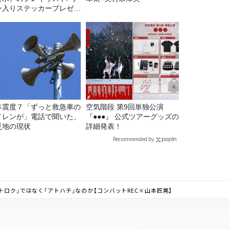
ン入りステッカープレゼン
有り
本震度７「ずっと救急車の
空気階段 第9回単独公演
イレンが」電話で聞いた、
『●●●』 公式ツアーグッズの
災地の現状
詳細発表！
Recommended by
トロク」ではなく「アトハチ」なのか【コンバットREC×山本匠晃】