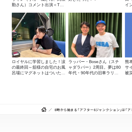
勤さん）コメント出演＜TBS
イ
ラジオ番組審議会からのご報
ト
告＞
ロイヤルに学習しました！涙
ラッパー・Boseさん（スチ
熊
の最終回～舘様の自宅のお風
ャダラパー）2周目。夢は80
サ
呂場にマグネットはついたの
年代・90年代の旧車ラリ
被
か？
ー！
8時から始まる「アフター6ジャンクション」は「ア