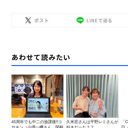
ポスト
LINEで送る
あわせて読みたい
45周年でも中二の放課後‼コ
久米宏さんは平野レミさんが
「C
サキン（小堺一機さん、関根
好きだった？？
日