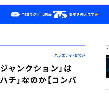
クス
イベント・グッ
ズ
st
YouTube
せ
会社情報
バラエティ・お笑い
6ジャンクション」は
トハチ」なのか【コンバ