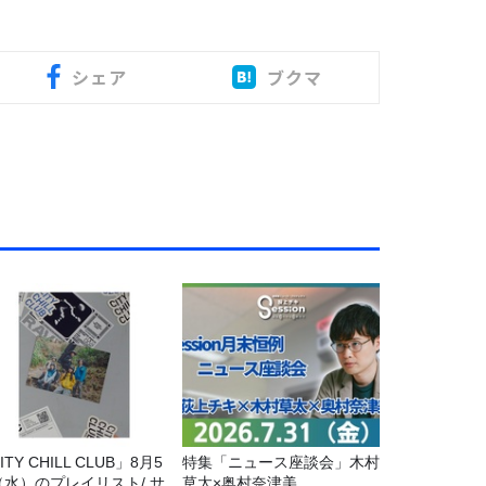
シェア
ブクマ
ITY CHILL CLUB」8月5
特集「ニュース座談会」木村
（水）のプレイリスト/ サ
草太×奥村奈津美