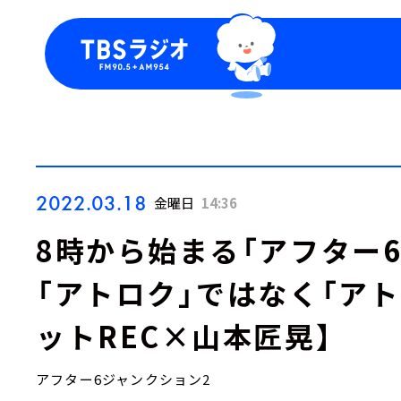
今日の番組表
トピッ
週間番組表
TBS
Podca
お知ら
2022.03.18
金曜日
14:36
8時から始まる「アフター
「アトロク」ではなく「ア
ットREC×山本匠晃】
アフター6ジャンクション2