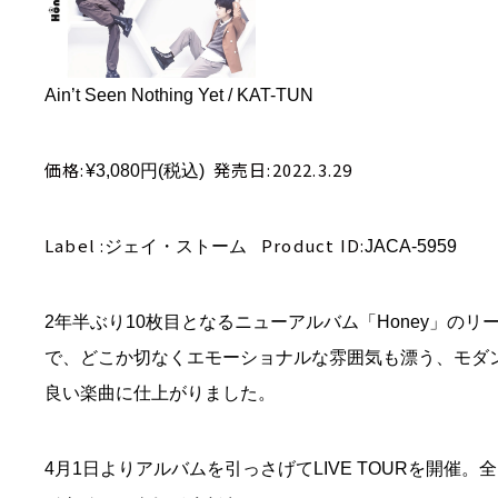
Ain
’
t Seen Nothing Yet / KAT-TUN
価格:
発売日:2022.3.29
¥3,080
円
(
税込
)
Label :
Product ID:
ジェイ・ストーム
JACA-5959
2
年半ぶり
10
枚目となるニューアルバム「
Honey
」のリ
で、どこか切なくエモーショナルな雰囲気も漂う、モダ
良い楽曲に仕上がりました。
4
月
1
日よりアルバムを引っさげて
LIVE TOUR
を開催。全