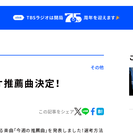
クス
イベント・グッ
ズ
st
YouTube
せ
会社情報
その他
オ推薦曲決定！
この記事をシェア
る楽曲「今週の推薦曲」を発表しました！選考方法