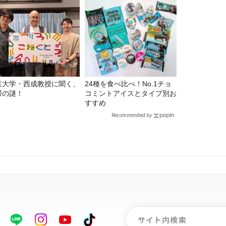
京大学・西成教授に聞く、
24種を食べ比べ！No.1チョ
滞の謎！
コミントアイスとタイプ別お
すすめ
Recommended by