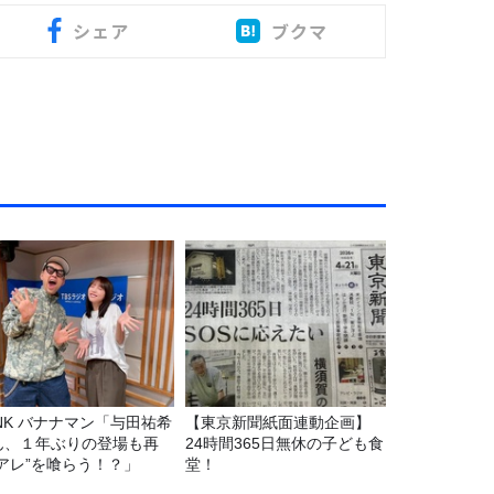
シェア
ブクマ
マン「与田祐希
【東京新聞紙面連動企画】
ん、１年ぶりの登場も再
24時間365日無休の子ども食
“アレ”を喰らう！？」
堂！