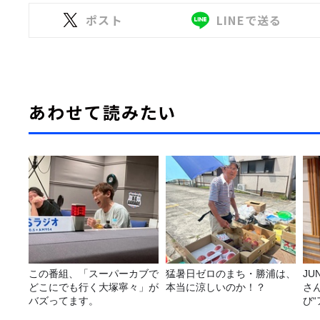
ポスト
LINEで送る
あわせて読みたい
この番組、「スーパーカブで
猛暑日ゼロのまち・勝浦は、
JUNK バナナ
どこにでも行く大塚寧々」が
本当に涼しいのか！？
さ
バズってます。
び