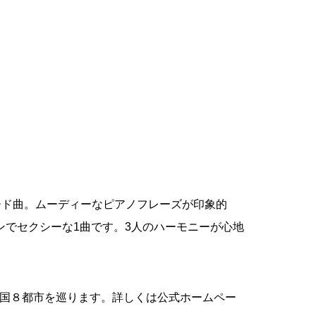
ード曲。ムーディーなピアノフレーズが印象的
ンでセクシーな
1
曲です。
3
人のハーモニーが心地
国８都市を巡ります。詳しくは公式ホームペー