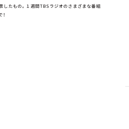
票したもの。１週間TBSラジオのさまざまな番組
！​