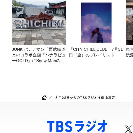
JUNK バナナマン「西武鉄道
「CITY CHILL CLUB」7月31
東
とのコラボ企画『バナラビュ
日（金）のプレイリスト
渋
ーGOLD』にSnow Manの深
澤辰哉さん登場！！」
３月28日からのTBSラジオ推薦曲決定！