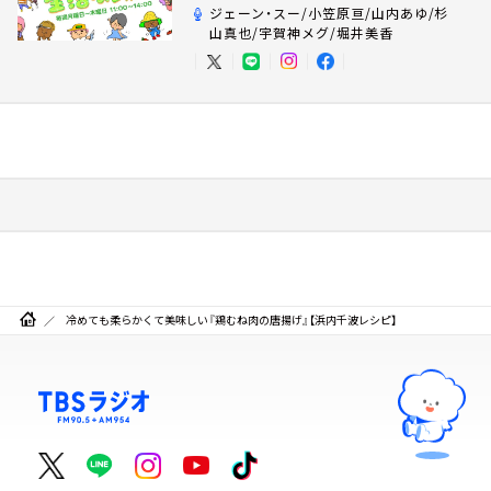
ジェーン・スー/小笠原亘/山内あゆ/杉
山真也/宇賀神メグ/堀井美香
冷めても柔らかくて美味しい『鶏むね肉の唐揚げ』【浜内千波レシピ】