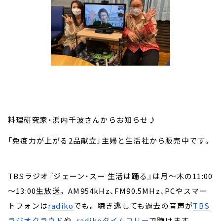
料理研究家・浜内千波さんからお知らせ♪
「免疫力が上がる2品献立」主婦と生活社から販売中です。
TBSラジオ『ジェーン・スー 生活は踊る』は月～木の11:00
～13:00生放送。 AM954kHz、FM90.5MHz、PCやスマー
トフォンは
radiko
でも。 聴き逃しても過去の音声が
TBS
ラジオクラウド
や、
radikoタイムフリー
で聴けます。