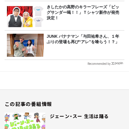
きしたかの高野のキラーフレーズ「ビッ
グサンダー喝！！」Ｔシャツ新作が発売
決定！
JUNK バナナマン「与田祐希さん、１年
ぶりの登場も再び“アレ”を喰らう！？」
Recommended by
この記事の番組情報
ジェーン・スー 生活は踊る