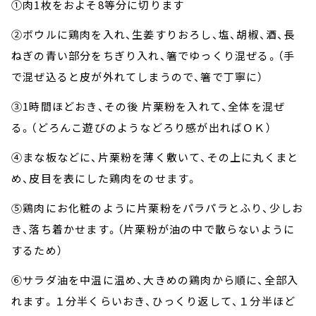
①肉1枚をおよそ8等分に切ります
②ボウルに鶏肉を入れ、生姜すりおろし、塩、胡椒、酒、長
ねぎの青い部分をちぎり入れ、箸でゆっくり混ぜる。（手
で混ぜ込ると皮が外れてしまうので、箸で丁寧に）
③1時間ほどおき、その後 片栗粉を入れて、全体を混ぜ
る。（どろんこ遊びのようなどろり感が出ればＯＫ）
④まな板などに、片栗粉を薄く敷いて、その上に丸くまと
め、皮目を表にした鶏肉をのせます。
⑤鶏肉にお化粧のように片栗粉をパラパラとふり、少しお
き、落ち着かせます。（片栗粉が油の中で散らないように
するため）
⑥サラダ油を中温に温め、大きめの鶏肉から順に、全部入
れます。１分半くらいおき、ひっくり返して、１分半ほど