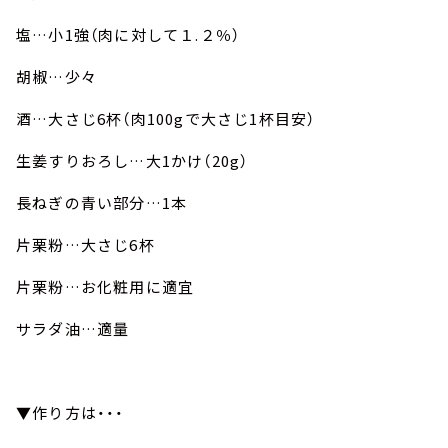
塩…小1強（肉に対して１.２％）
胡椒…少々
酒…大さじ6杯（肉100gで大さじ1杯目安）
生姜すりおろし…大1かけ（20g）
長ねぎの青い部分…1本
片栗粉…大さじ6杯
片栗粉…お化粧用に適宜
サラダ油…適量
▼作り方は・・・