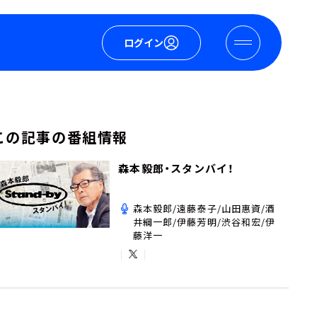
ログイン
この記事の番組情報
森本毅郎・スタンバイ！
森本毅郎/遠藤泰子/山田惠資/酒
井綱一郎/伊藤芳明/渋谷和宏/伊
藤洋一