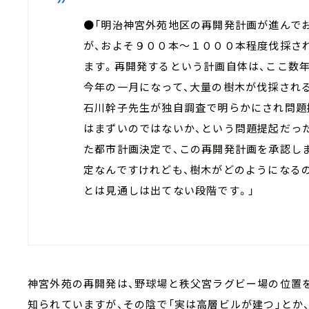
●「明治神宮外苑地区の再開発計画が進んで
が、およそ９００本～１０００本程度伐採さ
ます。再開発するという計画自体は、ここ数
今年の一月になって、大量の樹木が伐採され
石川幹子先生が独自調査で明らかにされ問題
はまずいのではないか、という問題提起だっ
た都市計画決定で、この再開発計画を承認し
定なんですけれども、樹木がどのようになる
とは見通しは出てない段階です。」
神宮外苑の再開発は、野球場と秩父宮ラグビー場の位置
知られていますが、その陰で「実は高層ビルが建つ」とか