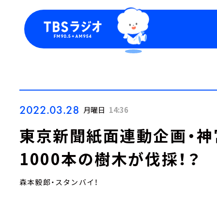
今日の番組表
トピッ
週間番組表
TBS
Podca
お知ら
2022.03.28
月曜日
14:36
東京新聞紙面連動企画・神
1000本の樹木が伐採！？
森本毅郎・スタンバイ！