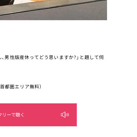
、男性版産休ってどう思いますか?」と題して伺
/首都圏エリア無料）
フリーで聴く