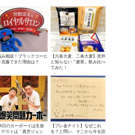
悩み相談！ブラックコーヒ
【六条大麦、二条大麦】意外
を克服できた理由は？
と知らない『麦茶』飲み比べ
てみた！
月4日のカーボーイは生放
【プレ金ナイト】なぜこれ
！ゲストは「真空ジェシ
を？と問い、そこから今を読