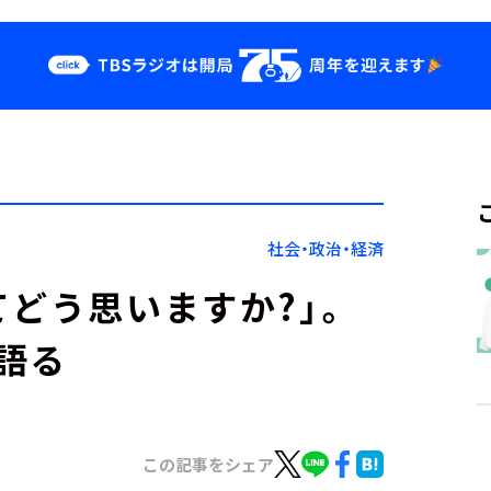
クス
イベント・グッ
ズ
st
YouTube
せ
会社情報
社会・政治・経済
てどう思いますか?」。
語る
この記事をシェア