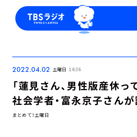
今日の番組表
トピッ
週間番組表
TBS
Podca
お知ら
2022.04.02
土曜日
14:36
「蓮見さん、男性版産休っ
社会学者・富永京子さんが
まとめて！土曜日