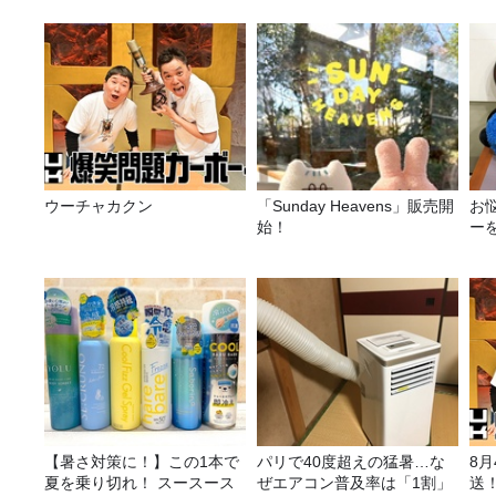
ウーチャカクン
「Sunday Heavens」販売開
お
始！
ー
【暑さ対策に！】この1本で
パリで40度超えの猛暑…な
8
夏を乗り切れ！ スースース
ぜエアコン普及率は「1割」
送