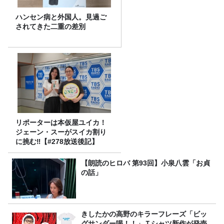
ハンセン病と外国人。見過ご
されてきた二重の差別
リポーターは本仮屋ユイカ！
ジェーン・スーがスイカ割り
に挑む‼【#278放送後記】
【朗読のヒロバ 第93回】小泉八雲「お貞
の話」
きしたかの高野のキラーフレーズ「ビッ
グサンダー喝！！」Ｔシャツ新作が発売