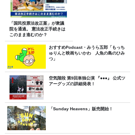
「国民投票法改正案」が衆議
院を通過。 憲法改正手続きは
このまま進むのか？
おすすめPodcast・みうら五郎「もっち
ゅりんと映画ちいかわ 人魚の島のひみ
つ」
空気階段 第9回単独公演 『●●●』 公式ツ
アーグッズの詳細発表！
「Sunday Heavens」販売開始！