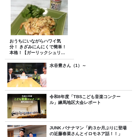
おうちにいながらハワイ気
分！ きざみにんにくで簡単！
本格！【ガーリックシュリン
プ】 桃屋のかんたんレシピ
水谷豊さん（1）～
令和8年度「TBSこども音楽コンクー
ル」練馬地区大会レポート
JUNK バナナマン「約３か月ぶりに登場
の近藤春菜さんとイロモネア話！！」