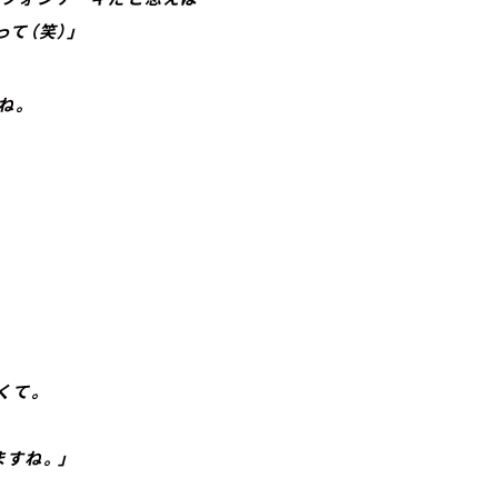
て（笑）」
すね。
くて。
すね。」