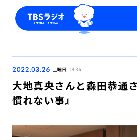
今日の番組表
トピッ
週間番組表
TBS
Podca
お知ら
2022.03.26
土曜日
14:36
大地真央さんと森田恭通さ
慣れない事』