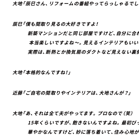
大地「辰巳さん、リフォームの番組やってらっしゃるでし
辰巳「僕も間取り見るの大好きですよ！
新築マンションだと同じ部屋ですけど、自分に合わ
本当楽しいですよね～。見えるインテリアもいい
実際は、断熱とか換気扇のダクトなど見えない裏側
大地「本格的なんですね！」
近藤「ご自宅の間取りやインテリアは、大地さんが？」
大地「あ、それは全て夫がやってます。プロなので（笑）
15年くらいですが、飽きないんですよね。最初びっ
華やかなんですけど、妙に落ち着いて、住み心地が