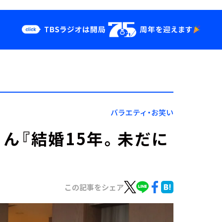
クス
イベント・グッ
ズ
st
YouTube
せ
会社情報
バラエティ・お笑い
ん『結婚15年。未だに
この記事をシェア