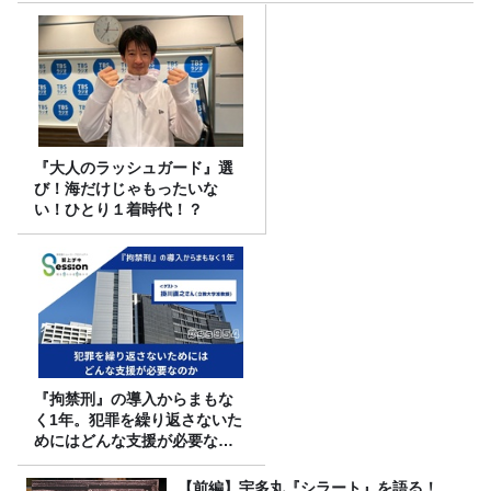
『大人のラッシュガード』選
び！海だけじゃもったいな
い！ひとり１着時代！？
『拘禁刑』の導入からまもな
く1年。犯罪を繰り返さないた
めにはどんな支援が必要なの
か
【前編】宇多丸『シラート』を語る！