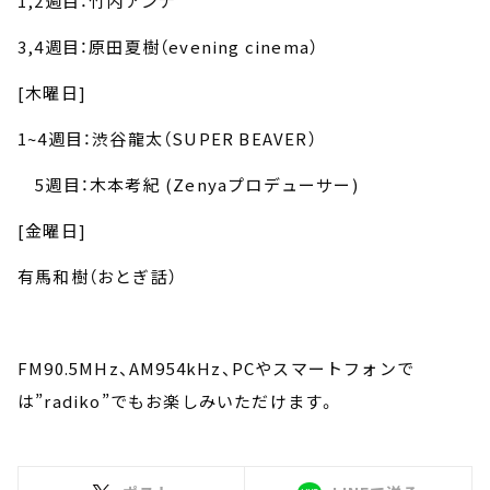
1,2
週目：竹内アンナ
3,4
週目：原田夏樹（
evening cinema
）
[
木曜日
]
1~4
週目：渋谷龍太（
SUPER BEAVER
）
5
週目：木本考紀
(Zenya
プロデューサー
)
[
金曜日
]
有馬和樹（おとぎ話）
FM90.5MHz、AM954kHz、PCやスマートフォンで
は”radiko”でもお楽しみいただけます。