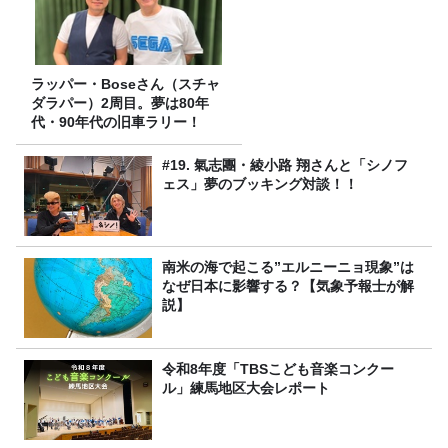
ラッパー・Boseさん（スチャ
ダラパー）2周目。夢は80年
代・90年代の旧車ラリー！
#19. 氣志團・綾小路 翔さんと「シノフ
ェス」夢のブッキング対談！！
南米の海で起こる”エルニーニョ現象”は
なぜ日本に影響する？【気象予報士が解
説】
令和8年度「TBSこども音楽コンクー
ル」練馬地区大会レポート