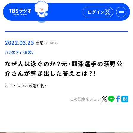
ログイン
マイページ
2022.03.25
金曜日
14:36
新規会員登録
ログイン
バラエティ・お笑い
なぜ人は泳ぐのか？元・競泳選手の萩野公
介さんが導き出した答えとは？！
GIFT～未来への贈り物～
この記事をシェア
今日の番組表
週間番組表
トピックス
TBS Podcast