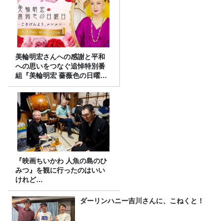
美輪明宏さんへの感謝と平和
への思いをつなぐ追悼特別番
組『美輪明宏 薔薇色の日曜日
～ごきげんよう、ルンルン
～』8/9（日）16時放送
『映画ちいかわ 人魚の島のひ
みつ』を観に行ったのはいい
けれど…
ダーリンハニー吉川さんに、こねくと！