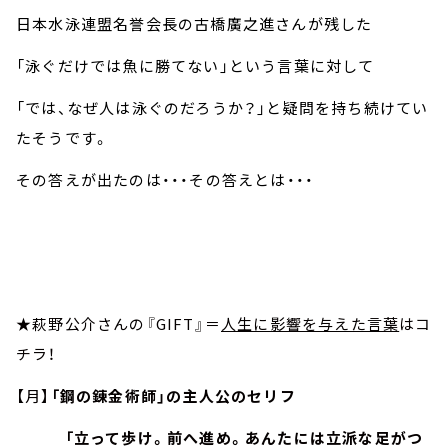
日本水泳連盟名誉会長の古橋廣之進さんが残した
「泳ぐだけでは魚に勝てない」という言葉に対して
「では、なぜ人は泳ぐのだろうか？」と疑問を持ち続けてい
たそうです。
その答えが出たのは・・・その答えとは・・・
★萩野公介さんの『GIFT』＝
人生に影響を与えた言葉
はコ
チラ！
【月】
「鋼の錬金術師」の主人公のセリフ
「立って歩け。前へ進め。あんたには立派な足がつ