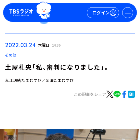
ログイン
マイページ
2022.03.24
木曜日
14:36
新規会員登録
ログイン
その他
土屋礼央「私、審判になりました」。
赤江珠緒たまむすび／金曜たまむすび
この記事をシェア
今日の番組表
週間番組表
トピックス
TBS Podcast