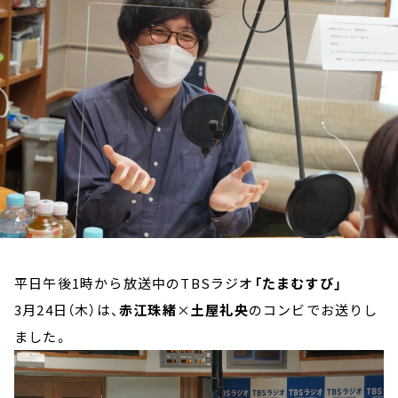
お知らせ
イベント・グッズ
YouTube
会社情報
平日午後1時から放送中のTBSラジオ
「たまむすび」
3月24日（木）は、
赤江珠緒
×
土屋礼央
のコンビでお送りし
ました。