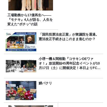
工場勤務から17億再生へ——
『モナキ』4人が語る、人生を
変えた“ポチッ”の話
「国民投票法改正案」が衆議院を通過。
憲法改正手続きはこのまま進むのか？
小堺一機＆関根勤『コサキンDEワァ
オ！』放送開始45周年記念イベントが10
月17日（土）に開催決定！本日よりFC先
行受付スタート！
鰻パクリ