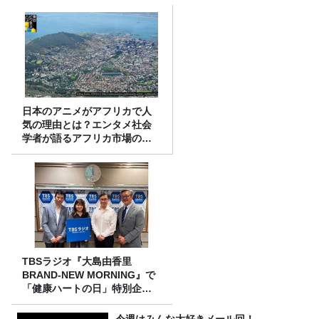
日本のアニメがアフリカで人
気の理由とは？エンタメ社会
学者が語るアフリカ市場のリ
アル
TBSラジオ『大島由香里
BRAND-NEW MORNING』で
「健康ハートの日」特別企画
を8/10（月）に放送
今週はみんな大好きメール回！