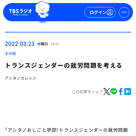
ログイン
マイページ
2022.03.23
水曜日
14:36
新規会員登録
ログイン
その他
トランスジェンダーの就労問題を考える
アシタノカレッジ
この記事をシェア
今日の番組表
週間番組表
トピックス
「アシタノおしごと学部！トランスジェンダーの就労問題
TBS Podcast