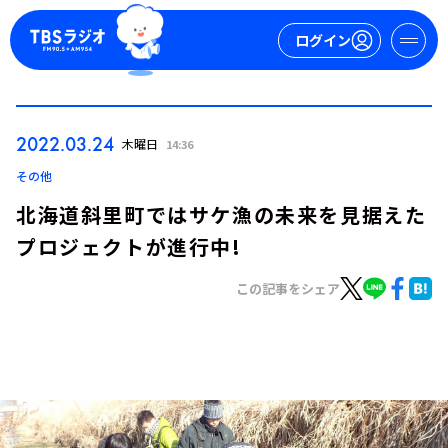
ログイン
マイページ
2022.03.24
木曜日
14:36
新規会員登録
ログイン
その他
北海道斜里町ではサケ漁の未来を見据えた
プロジェクトが進行中!
この記事をシェア
今日の番組表
週間番組表
トピックス
TBS Podcast