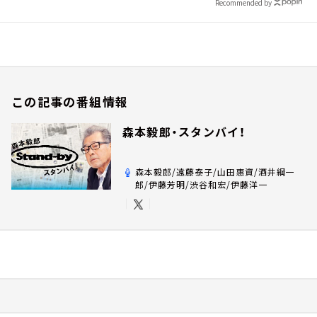
Recommended by
この記事の番組情報
森本毅郎・スタンバイ！
森本毅郎/遠藤泰子/山田惠資/酒井綱一
郎/伊藤芳明/渋谷和宏/伊藤洋一