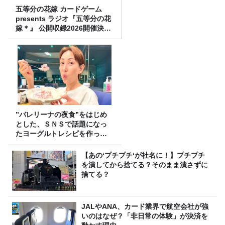
五等分の花嫁 カードゲーム
presents ラジオ『五等分の花
嫁＊』 公開収録2026開催決
定！
”バレリーナの夜食”をはじめ
とした、ＳＮＳで話題になっ
たヨーグルトレシピを作って
みた！
【あの‘プチプチ‘が社名に！】プチプチ
を潰してから捨てる？そのまま潰さずに
捨てる？
JALやANA、カード業界で航空会社が強
いのはなぜ？「非日常の体験」が決済を