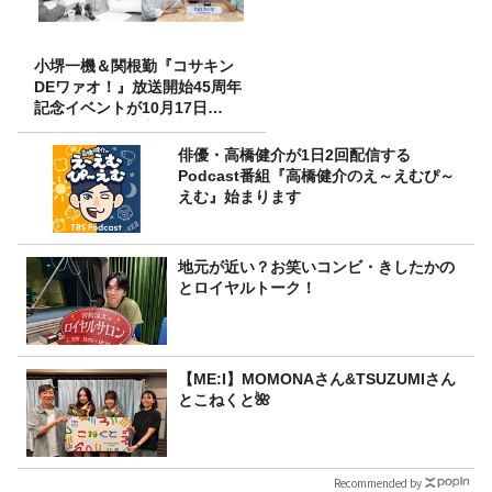
小堺一機＆関根勤『コサキン
DEワァオ！』放送開始45周年
記念イベントが10月17日
（土）に開催決定！本日より
FC先行受付スタート！
俳優・高橋健介が1日2回配信する
Podcast番組『高橋健介のえ～えむぴ～
えむ』始まります
地元が近い？お笑いコンビ・きしたかの
とロイヤルトーク！
【ME:I】MOMONAさん&TSUZUMIさん
とこねくと🌺
Recommended by