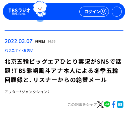
ログイン
マイページ
2022.03.07
月曜日
14:36
新規会員登録
ログイン
バラエティ・お笑い
北京五輪ビッグエアひとり実況がSNSで話
題！TBS熊崎風斗アナ本人による冬季五輪
回顧録と、リスナーからの絶賛メール
アフター6ジャンクション2
今日の番組表
この記事をシェア
週間番組表
トピックス
TBS Podcast