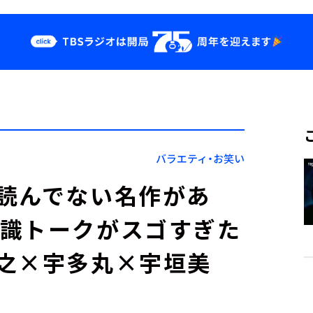
クス
イベント・グッ
ズ
st
YouTube
せ
会社情報
バラエティ・お笑い
読んでない名作があ
意識トークがスゴすぎた
之×宇多丸×宇垣美