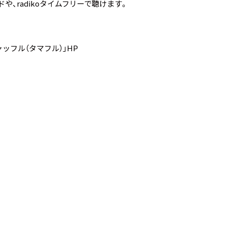
ド
や、
radikoタイムフリー
で聴けます。
ッフル（タマフル）」HP