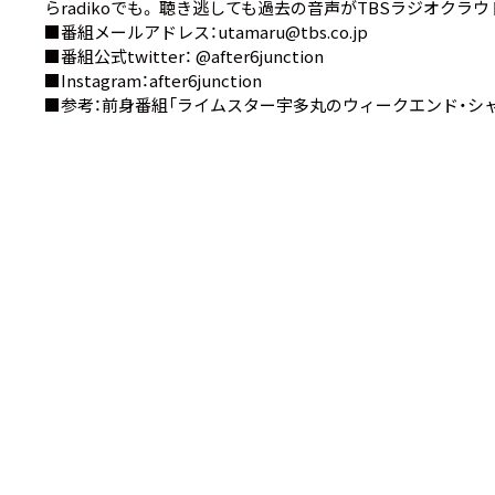
ら
radiko
でも。 聴き逃しても過去の音声が
TBSラジオクラウ
■番組メールアドレス：utamaru@tbs.co.jp
■番組公式twitter：
@after6junction
■Instagram：
after6junction
■参考：前身番組
「ライムスター宇多丸のウィークエンド・シャ