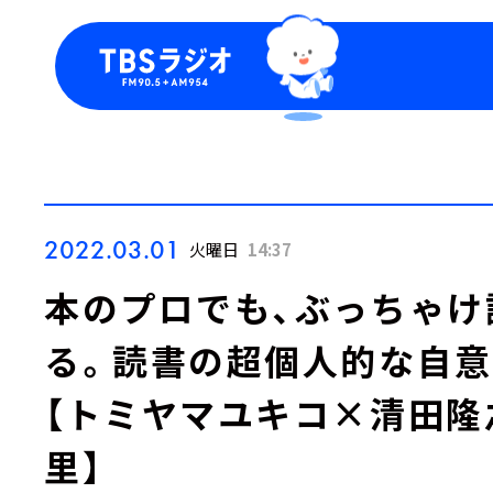
今日の番組表
トピッ
週間番組表
TBS
Podca
お知ら
2022.03.01
火曜日
14:37
本のプロでも、ぶっちゃけ
る。読書の超個人的な自
【トミヤマユキコ×清田隆
里】