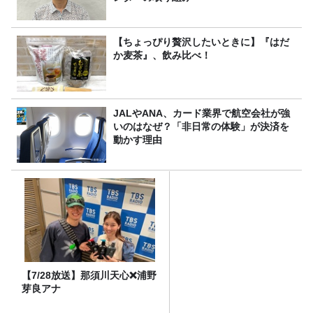
【ちょっぴり贅沢したいときに】『はだ
か麦茶』、飲み比べ！
JALやANA、カード業界で航空会社が強
いのはなぜ？「非日常の体験」が決済を
動かす理由
【7/28放送】那須川天心❌浦野
芽良アナ