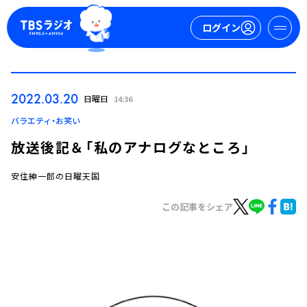
ログイン
マイページ
2022.03.20
日曜日
14:36
新規会員登録
ログイン
バラエティ・お笑い
放送後記＆「私のアナログなところ」
安住紳一郎の日曜天国
この記事をシェア
今日の番組表
週間番組表
トピックス
TBS Podcast