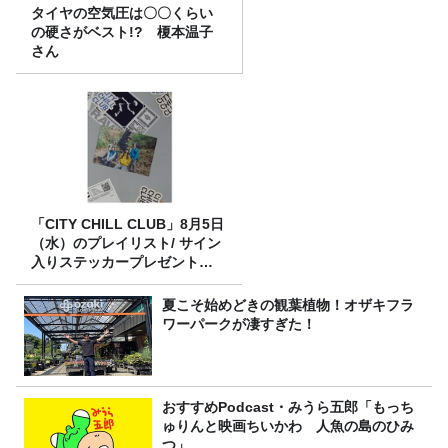
タイヤの空気圧は〇〇くらい
の硬さがベスト!? 榎本温子
さん
「CITY CHILL CLUB」8月5日
（水）のプレイリスト/ サイン
入りステッカープレゼント有
り
夏こそ始めどきの観葉植物！オザキフラ
ワーパークが凄すぎた！
おすすめPodcast・みうら五郎「もっち
ゅりんと映画ちいかわ 人魚の島のひみ
つ」