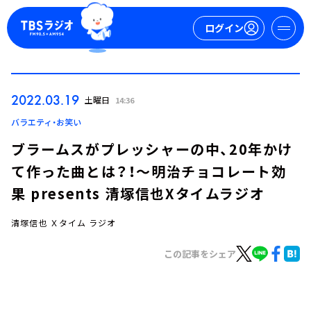
ログイン
マイページ
2022.03.19
土曜日
14:36
新規会員登録
ログイン
バラエティ・お笑い
ブラームスがプレッシャーの中、20年かけ
て作った曲とは？！～明治チョコレート効
果 presents 清塚信也Xタイムラジオ
清塚信也 Ｘタイム ラジオ
今日の番組表
この記事をシェア
週間番組表
トピックス
TBS Podcast