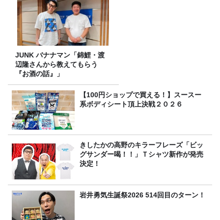
JUNK バナナマン「錦鯉・渡
辺隆さんから教えてもらう
『お酒の話』」
【100円ショップで買える！】スースー
系ボディシート頂上決戦２０２６
きしたかの高野のキラーフレーズ「ビッ
グサンダー喝！！」Ｔシャツ新作が発売
決定！
岩井勇気生誕祭2026 514回目のターン！