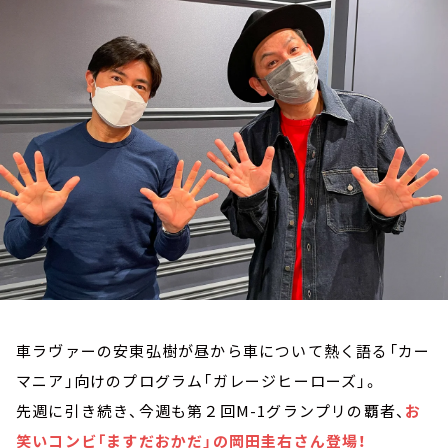
お知らせ
イベント・グッズ
YouTube
会社情報
車ラヴァーの安東弘樹が昼から車について熱く語る「カー
マニア」向けのプログラム「ガレージヒーローズ」。
先週に引き続き、今週も第２回M-1グランプリの覇者、
お
笑いコンビ「ますだおかだ」の岡田圭右さん登場！